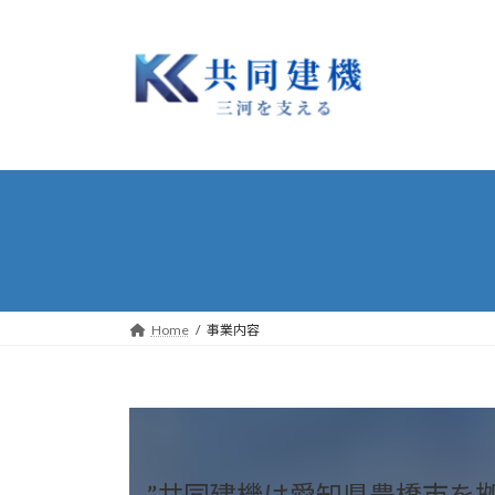
コ
ナ
ン
ビ
テ
ゲ
ン
ー
ツ
シ
へ
ョ
ス
ン
キ
に
ッ
移
プ
動
Home
事業内容
”共同建機は愛知県豊橋市を