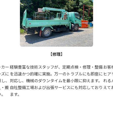
【修理】
ーカー
経験豊富な技術スタッフが、定期点検・修理・整備
お客
ーズに
を迅速かつ的確に実施。万一のトラブルにも即座に
ヒア
意し、
対応し、機械のダウンタイムを最小限に抑えます。
れる
入・搬
自社整備工場および出張サービスにも対応しており
えて
い。
ます。